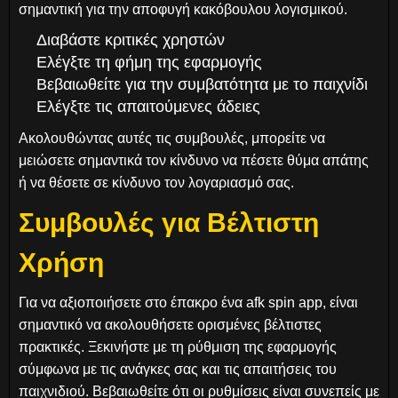
σημαντική για την αποφυγή κακόβουλου λογισμικού.
Διαβάστε κριτικές χρηστών
Ελέγξτε τη φήμη της εφαρμογής
Βεβαιωθείτε για την συμβατότητα με το παιχνίδι
Ελέγξτε τις απαιτούμενες άδειες
Ακολουθώντας αυτές τις συμβουλές, μπορείτε να
μειώσετε σημαντικά τον κίνδυνο να πέσετε θύμα απάτης
ή να θέσετε σε κίνδυνο τον λογαριασμό σας.
Συμβουλές για Βέλτιστη
Χρήση
Για να αξιοποιήσετε στο έπακρο ένα afk spin app, είναι
σημαντικό να ακολουθήσετε ορισμένες βέλτιστες
πρακτικές. Ξεκινήστε με τη ρύθμιση της εφαρμογής
σύμφωνα με τις ανάγκες σας και τις απαιτήσεις του
παιχνιδιού. Βεβαιωθείτε ότι οι ρυθμίσεις είναι συνεπείς με