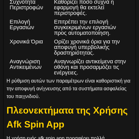
Συχνότητα
Καθορίζει πόσο συχνά η
Περιστροφών
εφαρμογή θα εκτελεί
περιστροφές.
Επιλογή
Επιτρέπει την επιλογή
Εργασιών
συγκεκριμένων εργασιών
προς αυτοματοποίηση.
Χρονικά Όρια
Ορίζει χρονικά όρια για την
αποφυγή υπερβολικής
δραστηριότητας.
Αναγνώριση
Αναγνωρίζει αντικείμενα στην
Αντικειμένων
οθόνη και προσαρμόζει τις
ενέργειες.
Η ρύθμιση αυτών των παραμέτρων είναι καθοριστική για
την αποφυγή ανίχνευσης από τα συστήματα ασφαλείας
του παιχνιδιού.
Πλεονεκτήματα της Χρήσης
Afk Spin App
Η χρήση ενός afk spin app προσφέρει πολλά