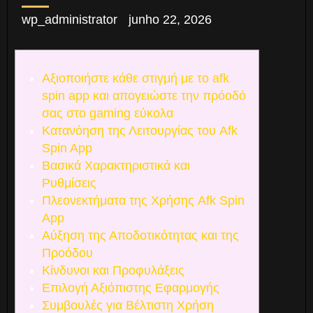
wp_administrator
junho 22, 2026
Αξιοποιήστε κάθε στιγμή με το afk
spin app και απογειώστε την πρόοδό
σας στο gaming εύκολα
Κατανόηση της Λειτουργίας του Afk
Spin App
Βασικά Χαρακτηριστικά και
Ρυθμίσεις
Πλεονεκτήματα της Χρήσης Afk Spin
App
Αύξηση της Αποδοτικότητας και της
Προόδου
Κίνδυνοι και Προφυλάξεις
Επιλογή Αξιόπιστης Εφαρμογής
Συμβουλές για Βέλτιστη Χρήση