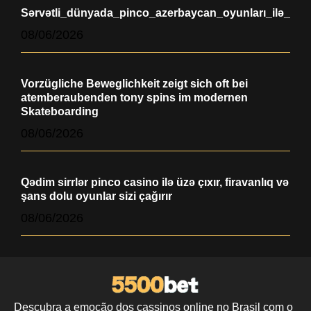
Sərvətli_dünyada_pinco_azerbaycan_oyunları_ilə_qəd
08/06/2026
Vorzügliche Beweglichkeit zeigt sich oft bei
atemberaubenden tony spins im modernen
Skateboarding
08/06/2026
Qədim sirrlər pinco casino ilə üzə çıxır, firavanlıq və
şans dolu oyunlar sizi çağırır
08/06/2026
Descubra a emoção dos cassinos online no Brasil com o