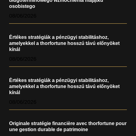
długoterminowego wzmocnienia majątku
osobistego
08/06/2026
Értékes stratégiák a pénzügyi stabilitáshoz,
amelyekkel a thorfortune hosszú távú előnyöket
kínál
08/06/2026
Értékes stratégiák a pénzügyi stabilitáshoz,
amelyekkel a thorfortune hosszú távú előnyöket
kínál
08/06/2026
Originale stratégie financière avec thorfortune pour
une gestion durable de patrimoine