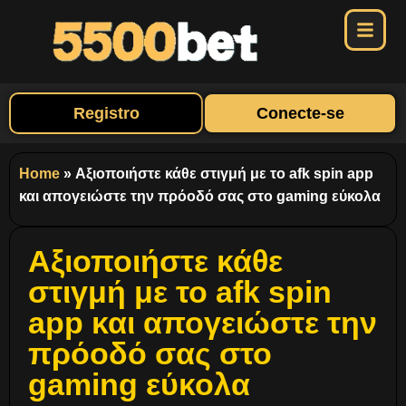
Registro
Conecte-se
Home
»
Αξιοποιήστε κάθε στιγμή με το afk spin app
και απογειώστε την πρόοδό σας στο gaming εύκολα
Αξιοποιήστε κάθε
στιγμή με το afk spin
app και απογειώστε την
πρόοδό σας στο
gaming εύκολα