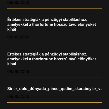
08/06/2026
Értékes stratégiák a pénzügyi stabilitáshoz,
amelyekkel a thorfortune hosszú távú előnyöket
kínál
08/06/2026
Értékes stratégiák a pénzügyi stabilitáshoz,
amelyekkel a thorfortune hosszú távú előnyöket
kínál
08/06/2026
Sirlər_dolu_dünyada_pinco_qədim_skarabeylər_və_fira
08/06/2026