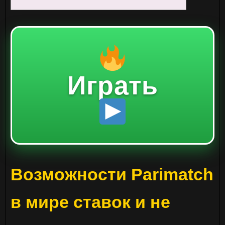
Играть
Возможности Parimatch
в мире ставок и не