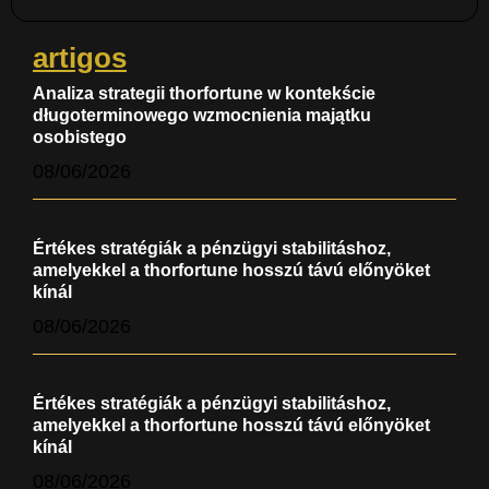
artigos
Analiza strategii thorfortune w kontekście
długoterminowego wzmocnienia majątku
osobistego
08/06/2026
Értékes stratégiák a pénzügyi stabilitáshoz,
amelyekkel a thorfortune hosszú távú előnyöket
kínál
08/06/2026
Értékes stratégiák a pénzügyi stabilitáshoz,
amelyekkel a thorfortune hosszú távú előnyöket
kínál
08/06/2026