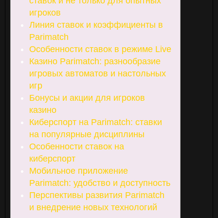
ставок и не только для опытных
игроков
Линия ставок и коэффициенты в
Parimatch
Особенности ставок в режиме Live
Казино Parimatch: разнообразие
игровых автоматов и настольных
игр
Бонусы и акции для игроков
казино
Киберспорт на Parimatch: ставки
на популярные дисциплины
Особенности ставок на
киберспорт
Мобильное приложение
Parimatch: удобство и доступность
Перспективы развития Parimatch
и внедрение новых технологий