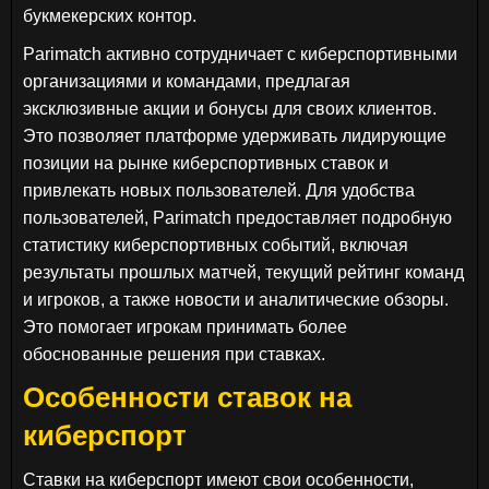
букмекерских контор.
Parimatch активно сотрудничает с киберспортивными
организациями и командами, предлагая
эксклюзивные акции и бонусы для своих клиентов.
Это позволяет платформе удерживать лидирующие
позиции на рынке киберспортивных ставок и
привлекать новых пользователей. Для удобства
пользователей, Parimatch предоставляет подробную
статистику киберспортивных событий, включая
результаты прошлых матчей, текущий рейтинг команд
и игроков, а также новости и аналитические обзоры.
Это помогает игрокам принимать более
обоснованные решения при ставках.
Особенности ставок на
киберспорт
Ставки на киберспорт имеют свои особенности,