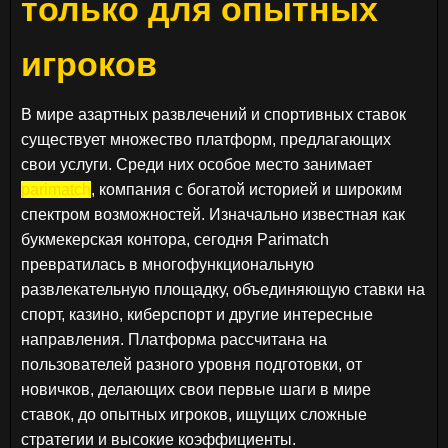
только для опытных
игроков
В мире азартных развлечений и спортивных ставок
существует множество платформ, предлагающих
свои услуги. Среди них особое место занимает
parimatch
, компания с богатой историей и широким
спектром возможностей. Изначально известная как
букмекерская контора, сегодня Parimatch
превратилась в многофункциональную
развлекательную площадку, объединяющую ставки на
спорт, казино, киберспорт и другие интересные
направления. Платформа рассчитана на
пользователей разного уровня подготовки, от
новичков, делающих свои первые шаги в мире
ставок, до опытных игроков, ищущих сложные
стратегии и высокие коэффициенты.