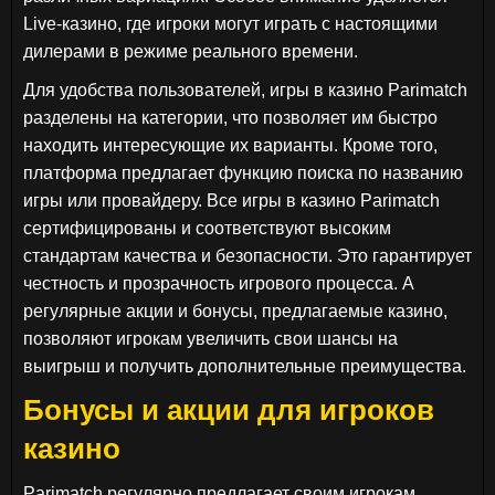
Live-казино, где игроки могут играть с настоящими
дилерами в режиме реального времени.
Для удобства пользователей, игры в казино Parimatch
разделены на категории, что позволяет им быстро
находить интересующие их варианты. Кроме того,
платформа предлагает функцию поиска по названию
игры или провайдеру. Все игры в казино Parimatch
сертифицированы и соответствуют высоким
стандартам качества и безопасности. Это гарантирует
честность и прозрачность игрового процесса. А
регулярные акции и бонусы, предлагаемые казино,
позволяют игрокам увеличить свои шансы на
выигрыш и получить дополнительные преимущества.
Бонусы и акции для игроков
казино
Parimatch регулярно предлагает своим игрокам