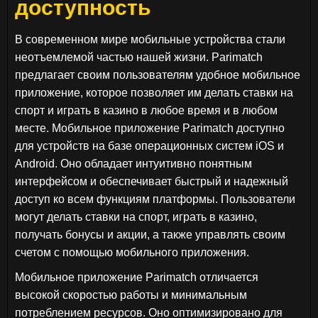
доступность
В современном мире мобильные устройства стали
неотъемлемой частью нашей жизни. Parimatch
предлагает своим пользователям удобное мобильное
приложение, которое позволяет им делать ставки на
спорт и играть в казино в любое время и в любом
месте. Мобильное приложение Parimatch доступно
для устройств на базе операционных систем iOS и
Android. Оно обладает интуитивно понятным
интерфейсом и обеспечивает быстрый и надежный
доступ ко всем функциям платформы. Пользователи
могут делать ставки на спорт, играть в казино,
получать бонусы и акции, а также управлять своим
счетом с помощью мобильного приложения.
Мобильное приложение Parimatch отличается
высокой скоростью работы и минимальным
потреблением ресурсов. Оно оптимизировано для