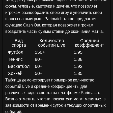
фолы, угловые, карточки и другие, что позволяет
игрокам разнообразить свою игру и увеличить свои
шансы на выигрыш. Parimatch также предлагает
функцию Cash Out, которая позволяет игрокам
возвратить часть суммы ставки до окончания матча.
Вид
Количество
Средний
спорта
событий Live
коэффициент
Футбол
150+
1.95
Теннис
80+
1.88
Баскетбол
60+
1.92
Хоккей
50+
1.85
Таблица демонстрирует примерное количество
событий Live и средние коэффициенты для
различных видов спорта на платформе Parimatch.
Важно отметить, что эти показатели могут меняться в
зависимости от времени суток и текущих спортивных
событий.