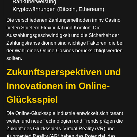
Banküberweisung
Kryptowährungen (Bitcoin, Ethereum)
Die verschiedenen Zahlungsmethoden im nv Casino
bieten Spielern Flexibilität und Komfort. Die
Auszahlungsgeschwindigkeit und die Sicherheit der
Zahlungstransaktionen sind wichtige Faktoren, die bei
der Wahl eines Online-Casinos berücksichtigt werden
sollten.
Zukunftsperspektiven und
Innovationen im Online-
Glücksspiel
Die Online-Glücksspielindustrie entwickelt sich rasant
weiter, und neue Technologien und Trends prägen die
Zukunft des Glücksspiels. Virtual Reality (VR) und
Augmented Reality (AR) haben das Potenzial, das