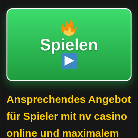
Spielen
Ansprechendes Angebot
für Spieler mit nv casino
online und maximalem