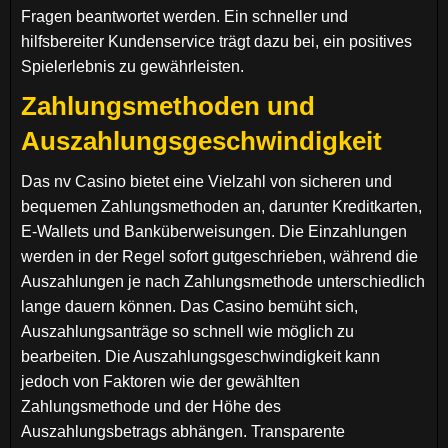
Fragen beantwortet werden. Ein schneller und
hilfsbereiter Kundenservice trägt dazu bei, ein positives
Spielerlebnis zu gewährleisten.
Zahlungsmethoden und
Auszahlungsgeschwindigkeit
Das nv Casino bietet eine Vielzahl von sicheren und
bequemen Zahlungsmethoden an, darunter Kreditkarten,
E-Wallets und Banküberweisungen. Die Einzahlungen
werden in der Regel sofort gutgeschrieben, während die
Auszahlungen je nach Zahlungsmethode unterschiedlich
lange dauern können. Das Casino bemüht sich,
Auszahlungsanträge so schnell wie möglich zu
bearbeiten. Die Auszahlungsgeschwindigkeit kann
jedoch von Faktoren wie der gewählten
Zahlungsmethode und der Höhe des
Auszahlungsbetrags abhängen. Transparente