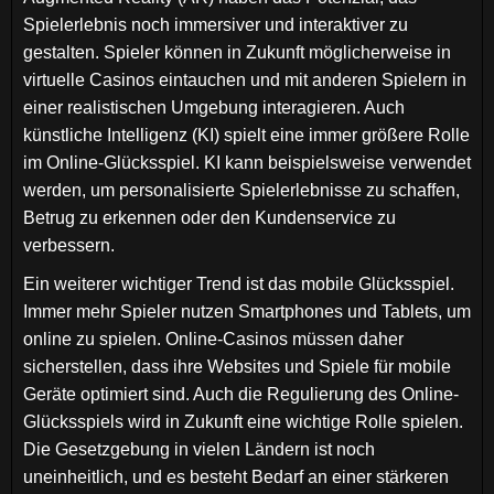
Spielerlebnis noch immersiver und interaktiver zu
gestalten. Spieler können in Zukunft möglicherweise in
virtuelle Casinos eintauchen und mit anderen Spielern in
einer realistischen Umgebung interagieren. Auch
künstliche Intelligenz (KI) spielt eine immer größere Rolle
im Online-Glücksspiel. KI kann beispielsweise verwendet
werden, um personalisierte Spielerlebnisse zu schaffen,
Betrug zu erkennen oder den Kundenservice zu
verbessern.
Ein weiterer wichtiger Trend ist das mobile Glücksspiel.
Immer mehr Spieler nutzen Smartphones und Tablets, um
online zu spielen. Online-Casinos müssen daher
sicherstellen, dass ihre Websites und Spiele für mobile
Geräte optimiert sind. Auch die Regulierung des Online-
Glücksspiels wird in Zukunft eine wichtige Rolle spielen.
Die Gesetzgebung in vielen Ländern ist noch
uneinheitlich, und es besteht Bedarf an einer stärkeren