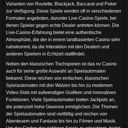
Varianten von Roulette, Blackjack, Baccarat und Poker
zur Verfügung. Diese Spiele werden oft in verschiedenen
Formaten angeboten, darunter Live-Casino-Spiele, bei
denen Spieler gegen echte Dealer antreten können. Die
Live-Casino-Erfahrung bietet eine authentische
Atmosphäre, die der in einem landbasierten Casino sehr
nahekommt, da die Interaktion mit den Dealern und
anderen Spielern in Echtzeit stattfindet.
Neben den klassischen Tischspielen ist das nv Casino
auch für seine große Auswahl an Spielautomaten
bekannt. Diese reichen von einfachen, klassischen
Spielautomaten mit drei Walzen bis hin zu modernen
Video-Slots mit aufwendigen Grafiken und innovativen
Funktionen. Viele Spielautomaten bieten Jackpots an,
die potenziell hohe Gewinne ermöglichen. Die Themen
der Spielautomaten sind vielfältig und reichen von
Abenteuern und Fantasie bis hin zu Filmen und Musik.