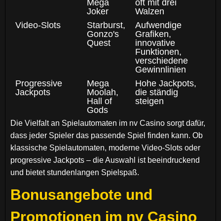
Mega
oft mit drei
Joker
Walzen
Video-Slots
Starburst,
Aufwendige
Gonzo's
Grafiken,
Quest
innovative
Funktionen,
verschiedene
Gewinnlinien
Progressive
Mega
Hohe Jackpots,
Jackpots
Moolah,
die ständig
Hall of
steigen
Gods
Die Vielfalt an Spielautomaten im nv Casino sorgt dafür,
dass jeder Spieler das passende Spiel finden kann. Ob
klassische Spielautomaten, moderne Video-Slots oder
progressive Jackpots – die Auswahl ist beeindruckend
und bietet stundenlangen Spielspaß.
Bonusangebote und
Promotionen im nv Casino