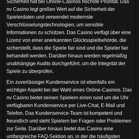
Sicherheit hat bei Online-Casinos höchste Priorität. Das
nv Casino legt großen Wert auf die Sicherheit der
Spielerdaten und verwendet modernste
Verschlüsselungstechnologien, um sensible
Informationen zu schützen. Das Casino verfügt über eine
Lizenz von einer anerkannten Glücksspielbehörde, die
sicherstellt, dass die Spiele fair sind und die Spieler fair
behandelt werden. Darüber hinaus werden regelmäßig
unabhängige Audits durchgeführt, um die Integrität der
Spiele zu überprüfen.
Ein zuverlässiger Kundenservice ist ebenfalls ein
wichtiger Aspekt bei der Wahl eines Online-Casinos. Das
nv Casino bietet seinen Spielern einen rund um die Uhr
verfügbaren Kundenservice per Live-Chat, E-Mail und
Telefon. Das Kundenservice-Team ist kompetent und
freundlich und steht Spielern bei Fragen oder Problemen
zur Seite. Darüber hinaus bietet das Casino eine
umfangreiche FAQ-Sektion an, in der die häufigsten