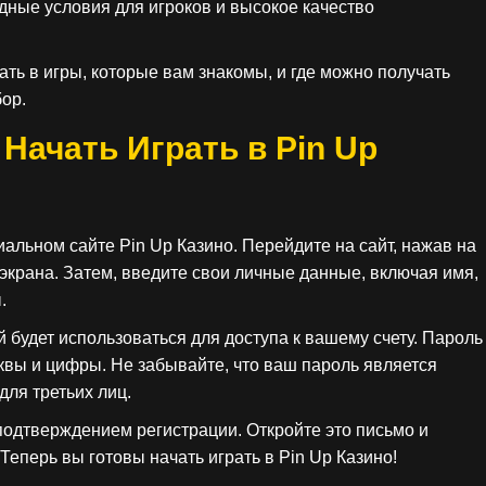
ные условия для игроков и высокое качество
рать в игры, которые вам знакомы, и где можно получать
ор.
Начать Играть в Pin Up
альном сайте Pin Up Казино. Перейдите на сайт, нажав на
 экрана. Затем, введите свои личные данные, включая имя,
.
будет использоваться для доступа к вашему счету. Пароль
квы и цифры. Не забывайте, что ваш пароль является
для третьих лиц.
подтверждением регистрации. Откройте это письмо и
 Теперь вы готовы начать играть в Pin Up Казино!