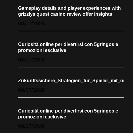
Gameplay details and player experiences with
grizzlys quest casino review offer insights
08/07/2026
Curiosità online per divertirsi con 5gringos e
promozioni esclusive
08/07/2026
Zukunftssichere_Strategien_für_Spieler_mit_onl
08/07/2026
Curiosità online per divertirsi con 5gringos e
promozioni esclusive
08/07/2026