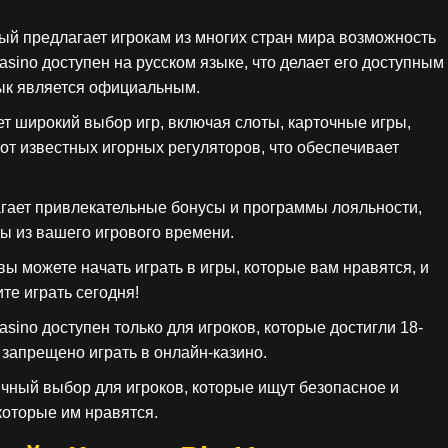
ый предлагает игрокам из многих стран мира возможность
sino доступен на русском языке, что делает его доступным
язык является официальным.
ет широкий выбор игр, включая слоты, карточные игры,
 от известных игорных регуляторов, что обеспечивает
агает привлекательные бонусы и программы лояльности,
ды из вашего игрового времени.
вы можете начать играть в игры, которые вам нравятся, и
те играть сегодня!
sino доступен только для игроков, которые достигли 18-
м запрещено играть в онлайн-казино.
ичный выбор для игроков, которые ищут безопасное и
 которые им нравятся.