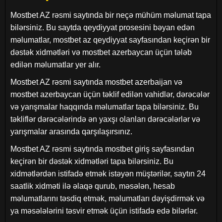
Mostbet AZ rəsmi saytında bir neçə mühüm məlumat tapa
bilərsiniz. Bu saytda qeydiyyat prosesini bəyan edən
məlumatlar, mostbet az qeydiyyat sayfasından keçirən bir
dəstək xidmətləri və mostbet azerbaycan üçün tələb
edilən məlumatlar yer alır.
Mostbet AZ rəsmi saytında mostbet azerbaijan və
mostbet azerbaycan üçün təklif edilən vahidlər, dərəcələr
və yarışmalar haqqında məlumatlar tapa bilərsiniz. Bu
təkliflər dərəcələrində ən yaxşı olanları dərəcələrlər və
yarışmalar arasında qarşılaşırsınız.
Mostbet AZ rəsmi saytında mostbet giriş sayfasından
keçirən bir dəstək xidmətləri tapa bilərsiniz. Bu
xidmətlərdən istifadə etmək istəyən müştərilər, saytın 24
saatlik xidməti ilə əlaqə qurub, məsələn, hesab
məlumatlarını təsdiq etmək, məlumatları dəyişdirmək və
ya məsələlərini təsvir etmək üçün istifadə edə bilərlər.