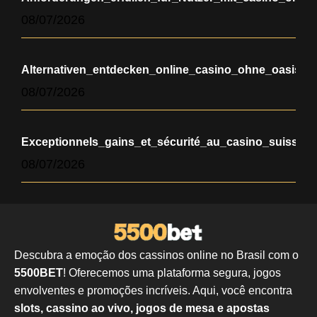
08/07/2026
Alternativen_entdecken_online_casino_ohne_oasis_
08/07/2026
Exceptionnels_gains_et_sécurité_au_casino_suisse_e
08/07/2026
Descubra a emoção dos cassinos online no Brasil com o
5500BET
! Oferecemos uma plataforma segura, jogos
envolventes e promoções incríveis. Aqui, você encontra
slots, cassino ao vivo, jogos de mesa e apostas