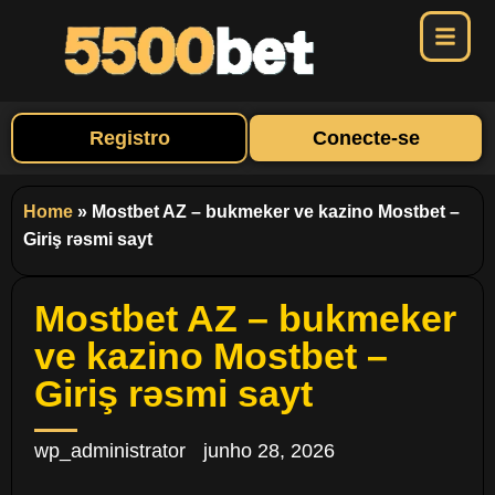
Registro
Conecte-se
Home
»
Mostbet AZ – bukmeker ve kazino Mostbet –
Giriş rəsmi sayt
Mostbet AZ – bukmeker
ve kazino Mostbet –
Giriş rəsmi sayt
wp_administrator
junho 28, 2026