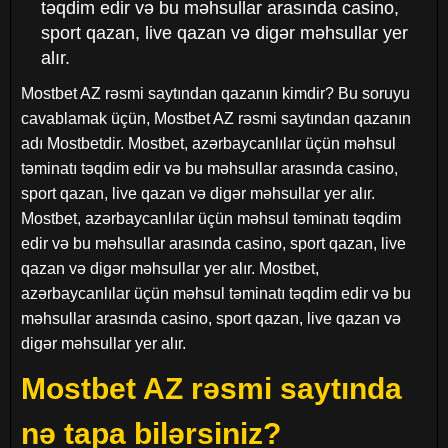
təqdim edir və bu məhsullar arasında casino,
sport qazan, live qazan və digər məhsullar yer
alır.
Mostbet AZ rəsmi saytından qazanın kimdir? Bu soruyu
cavablamak üçün, Mostbet AZ rəsmi saytından qazanın
adı Mostbetdir. Mostbet, azərbaycanlılar üçün məhsul
təminatı təqdim edir və bu məhsullar arasında casino,
sport qazan, live qazan və digər məhsullar yer alır.
Mostbet, azərbaycanlılar üçün məhsul təminatı təqdim
edir və bu məhsullar arasında casino, sport qazan, live
qazan və digər məhsullar yer alır. Mostbet,
azərbaycanlılar üçün məhsul təminatı təqdim edir və bu
məhsullar arasında casino, sport qazan, live qazan və
digər məhsullar yer alır.
Mostbet AZ rəsmi saytında
nə tapa bilərsiniz?