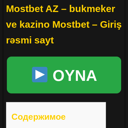
Mostbet AZ – bukmeker
ve kazino Mostbet – Giriş
rəsmi sayt
OYNA
Содержимое