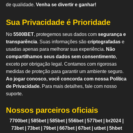
de qualidade.
Venha se divertir e ganhar!
Sua Privacidade é Prioridade
No
5500BET
, protegemos seus dados com
segurança e
transparência
. Suas informações são
criptografadas
e
usadas apenas para melhorar sua experiência.
Não
compartilhamos seus dados sem consentimento
,
exceto por obrigação legal. Contamos com rigorosas
medidas de proteção para garantir um ambiente seguro.
Ao jogar conosco, você concorda com nossa Política
de Privacidade.
Para mais detalhes, fale com nosso
suporte.
Nossos parceiros oficiais
7700bet
|
585bet
|
585bet
|
556bet
|
577bet
|
br2024
|
73bet
|
73bet
|
79bet
|
667bet
|
67bet
|
utbet
|
5hbet