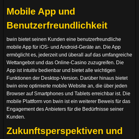
Mobile App und
Benutzerfreundlichkeit
bwin bietet seinen Kunden eine benutzerfreundliche
mobile App für iOS- und Android-Geräte an. Die App
ermöglicht es, jederzeit und überall auf das umfangreiche
Wettangebot und das Online-Casino zuzugreifen. Die
App ist intuitiv bedienbar und bietet alle wichtigen
Funktionen der Desktop-Version. Darüber hinaus bietet
bwin eine optimierte mobile Website an, die über jeden
Browser auf Smartphones und Tablets erreichbar ist. Die
mobile Plattform von bwin ist ein weiterer Beweis für das
Engagement des Anbieters für die Bedürfnisse seiner
Kunden.
Zukunftsperspektiven und