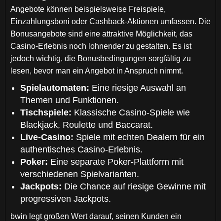
Angebote können beispielsweise Freispiele,
Einzahlungsboni oder Cashback-Aktionen umfassen. Die
Bonusangebote sind eine attraktive Möglichkeit, das
Casino-Erlebnis noch lohnender zu gestalten. Es ist
jedoch wichtig, die Bonusbedingungen sorgfältig zu
lesen, bevor man ein Angebot in Anspruch nimmt.
Spielautomaten:
Eine riesige Auswahl an
Themen und Funktionen.
Tischspiele:
Klassische Casino-Spiele wie
Blackjack, Roulette und Baccarat.
Live-Casino:
Spiele mit echten Dealern für ein
authentisches Casino-Erlebnis.
Poker:
Eine separate Poker-Plattform mit
verschiedenen Spielvarianten.
Jackpots:
Die Chance auf riesige Gewinne mit
progressiven Jackpots.
bwin legt großen Wert darauf, seinen Kunden ein