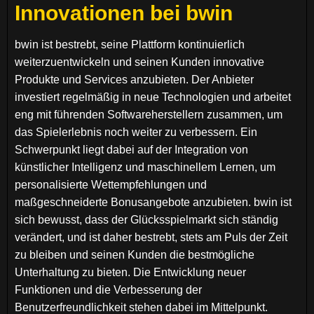
Innovationen bei bwin
bwin ist bestrebt, seine Plattform kontinuierlich
weiterzuentwickeln und seinen Kunden innovative
Produkte und Services anzubieten. Der Anbieter
investiert regelmäßig in neue Technologien und arbeitet
eng mit führenden Softwareherstellern zusammen, um
das Spielerlebnis noch weiter zu verbessern. Ein
Schwerpunkt liegt dabei auf der Integration von
künstlicher Intelligenz und maschinellem Lernen, um
personalisierte Wettempfehlungen und
maßgeschneiderte Bonusangebote anzubieten. bwin ist
sich bewusst, dass der Glücksspielmarkt sich ständig
verändert, und ist daher bestrebt, stets am Puls der Zeit
zu bleiben und seinen Kunden die bestmögliche
Unterhaltung zu bieten. Die Entwicklung neuer
Funktionen und die Verbesserung der
Benutzerfreundlichkeit stehen dabei im Mittelpunkt.