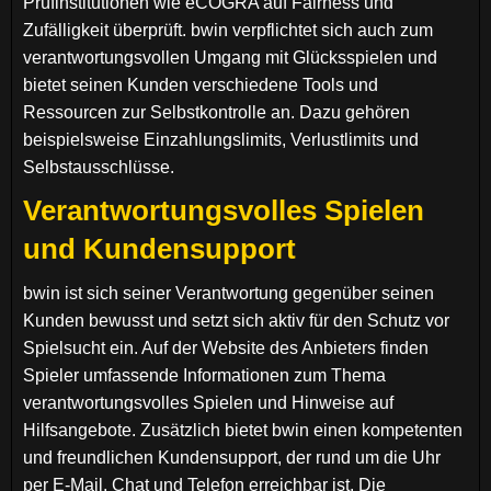
Prüfinstitutionen wie eCOGRA auf Fairness und
Zufälligkeit überprüft. bwin verpflichtet sich auch zum
verantwortungsvollen Umgang mit Glücksspielen und
bietet seinen Kunden verschiedene Tools und
Ressourcen zur Selbstkontrolle an. Dazu gehören
beispielsweise Einzahlungslimits, Verlustlimits und
Selbstausschlüsse.
Verantwortungsvolles Spielen
und Kundensupport
bwin ist sich seiner Verantwortung gegenüber seinen
Kunden bewusst und setzt sich aktiv für den Schutz vor
Spielsucht ein. Auf der Website des Anbieters finden
Spieler umfassende Informationen zum Thema
verantwortungsvolles Spielen und Hinweise auf
Hilfsangebote. Zusätzlich bietet bwin einen kompetenten
und freundlichen Kundensupport, der rund um die Uhr
per E-Mail, Chat und Telefon erreichbar ist. Die