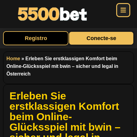
Registro
Conecte-se
Home
»
Erleben Sie erstklassigen Komfort beim
Online-Glücksspiel mit bwin – sicher und legal in
Österreich
Erleben Sie
erstklassigen Komfort
beim Online-
Glücksspiel mit bwin –