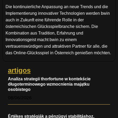
Die kontinuierliche Anpassung an neue Trends und die
Implementierung innovativer Technologien werden bwin
auch in Zukunft eine führende Rolle in der
österreichischen Glücksspielbranche sichern. Die
Kombination aus Tradition, Erfahrung und
Innovationsgeist macht bwin zu einem
vertrauenswürdigen und attraktiven Partner für alle, die
das Online-Glücksspiel in Österreich genießen möchten.
artigos
Analiza strategii thorfortune w kontekście
długoterminowego wzmocnienia majątku
osobistego
08/06/2026
Értékes stratégiák a pénzügyi stabilitáshoz,