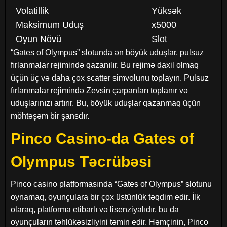
Volatillik
Yüksək
Maksimum Uduş
x5000
Oyun Növü
Slot
“Gates of Olympus” slotunda ən böyük uduşlar, pulsuz
fırlanmalar rejimində qazanılır. Bu rejimə daxil olmaq
üçün üç və daha çox scatter simvolunu toplayın. Pulsuz
fırlanmalar rejimində Zevsin çarpanları toplanır və
uduşlarınızı artırır. Bu, böyük uduşlar qazanmaq üçün
möhtəşəm bir şansdır.
Pinco Casino-da Gates of
Olympus Təcrübəsi
Pinco casino platformasında “Gates of Olympus” slotunu
oynamaq, oyunçulara bir çox üstünlük təqdim edir. İlk
olaraq, platforma etibarlı və lisenziyalıdır, bu da
oyunçuların təhlükəsizliyini təmin edir. Həmçinin, Pinco