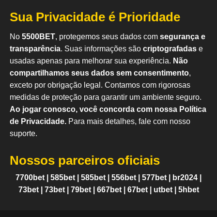
Sua Privacidade é Prioridade
No
5500BET
, protegemos seus dados com
segurança e
transparência
. Suas informações são
criptografadas
e
usadas apenas para melhorar sua experiência.
Não
compartilhamos seus dados sem consentimento
,
exceto por obrigação legal. Contamos com rigorosas
medidas de proteção para garantir um ambiente seguro.
Ao jogar conosco, você concorda com nossa Política
de Privacidade.
Para mais detalhes, fale com nosso
suporte.
Nossos parceiros oficiais
7700bet
|
585bet
|
585bet
|
556bet
|
577bet
|
br2024
|
73bet
|
73bet
|
79bet
|
667bet
|
67bet
|
utbet
|
5hbet