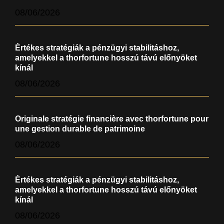
08/06/2026
Értékes stratégiák a pénzügyi stabilitáshoz,
amelyekkel a thorfortune hosszú távú előnyöket
kínál
08/06/2026
Originale stratégie financière avec thorfortune pour
une gestion durable de patrimoine
08/06/2026
Értékes stratégiák a pénzügyi stabilitáshoz,
amelyekkel a thorfortune hosszú távú előnyöket
kínál
08/06/2026