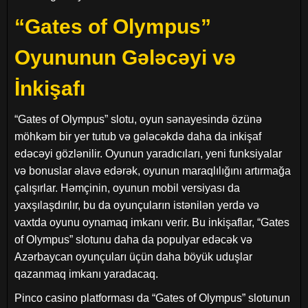
“Gates of Olympus”
Oyununun Gələcəyi və
İnkişafı
“Gates of Olympus” slotu, oyun sənayesində özünə
möhkəm bir yer tutub və gələcəkdə daha da inkişaf
edəcəyi gözlənilir. Oyunun yaradıcıları, yeni funksiyalar
və bonuslar əlavə edərək, oyunun maraqlılığını artırmağa
çalışırlar. Həmçinin, oyunun mobil versiyası da
yaxşılaşdırılır, bu da oyunçuların istənilən yerdə və
vaxtda oyunu oynamaq imkanı verir. Bu inkişaflar, “Gates
of Olympus” slotunu daha da populyar edəcək və
Azərbaycan oyunçuları üçün daha böyük uduşlar
qazanmaq imkanı yaradacaq.
Pinco casino platforması da “Gates of Olympus” slotunun