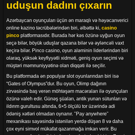
uduşun dadını çıxarın
Azərbaycan oyunçuları üçün ən maraqlı və həyəcanverici
online kazino təcrübələrindən biri, əlbəttə ki,
casino
pinco
platformasıdır. Burada hər kəs özünə uyğun oyun
seçə bilər, böyük uduşlar qazana bilər və əyləncəli vaxt
keçirə bilər. Pinco casino, oyun aləminin liderlərindən biri
olaraq, yüksək keyfiyyətli xidməti, geniş oyun seçimi və
müştəri məmnuniyyətinə olan diqqəti ilə seçilir.
Bu platformada ən populyar slot oyunlarından biri isə
“Gates of Olympus”dur. Bu oyun, Olimp dağının
zirvəsində baş verən möhtəşəm macəraları ilə oyunçuları
özünə valeh edir. Günəş şüaları, antik yunan sütunları və
ildırım gurultusu altında, 6×5 ölçülü tor üzərində adi
ödəniş xətləri olmadan oynanır. "Pay anywhere"
mexanikası sayəsində istənilən yerdə düşən 8 və daha
çox eyni simvol mükafat qazanmağa imkan verir. Bu