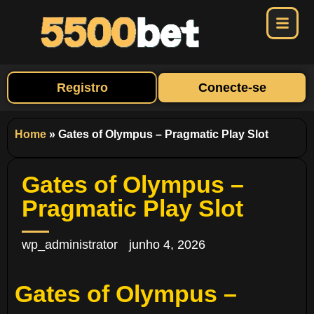
Registro
Conecte-se
Home
»
Gates of Olympus – Pragmatic Play Slot
Gates of Olympus –
Pragmatic Play Slot
wp_administrator
junho 4, 2026
Gates of Olympus –