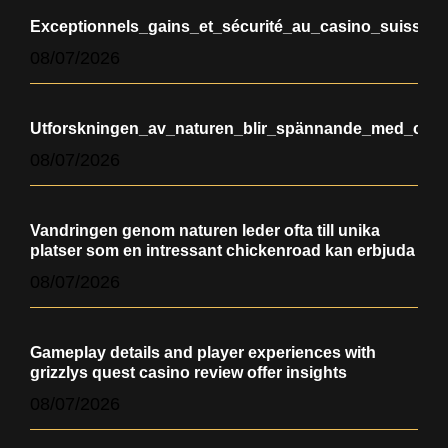
Exceptionnels_gains_et_sécurité_au_casino_suisse_e
08/07/2026
Utforskningen_av_naturen_blir_spännande_med_chic
08/07/2026
Vandringen genom naturen leder ofta till unika
platser som en intressant chickenroad kan erbjuda
08/07/2026
Gameplay details and player experiences with
grizzlys quest casino review offer insights
08/07/2026