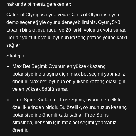
hakkında bilmeniz gerekenler:
Gates of Olympus oyna veya Gates of Olympus oyna
demo seçeneğiyle oyunu deneyebilirsiniz. Oyun, 5×3
tabanlı bir slot oyunudur ve 20 farklı yolculuk yolu sunar.
Her bir yolculuk yolu, oyunun kazanç potansiyeline katkı
sağlar.
Stratejiler:
Max Bet Seçimi: Oyunun en yüksek kazanç
potansiyeline ulaşmak için max bet seçimi yapmanız
önerilir. Max bet, oyunun en yüksek kazanç olasılığını
ve en yüksek ödülü sunar.
Free Spins Kullanımı: Free Spins, oyunun en etkili
özelliklerinden biridir. Bu özellik, oyununuzun kazanç
potansiyeline önemli katkı sağlar. Free Spins
sırasında, her spin için max bet seçimi yapmanız
önerilir.