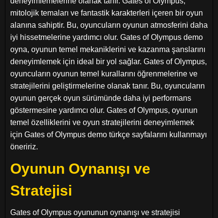
deneyimlemelerine olanak tanır. Gates of Olympus,
mitolojik temaları ve fantastik karakterleri içeren bir oyun
alanına sahiptir. Bu, oyuncuların oyunun atmosferini daha
iyi hissetmelerine yardımcı olur. Gates of Olympus demo
oyna, oyunun temel mekaniklerini ve kazanma şanslarını
deneyimlemek için ideal bir yol sağlar. Gates of Olympus,
oyuncuların oyunun temel kurallarını öğrenmelerine ve
stratejilerini geliştirmelerine olanak tanır. Bu, oyuncuların
oyunun gerçek oyun sürümünde daha iyi performans
göstermesine yardımcı olur. Gates of Olympus, oyunun
temel özelliklerini ve oyun stratejilerini deneyimlemek
için Gates of Olympus demo türkçe sayfalarını kullanmayı
öneririz.
Oyunun Oynanışı ve
Stratejisi
Gates of Olympus oyununun oynanışı ve stratejisi