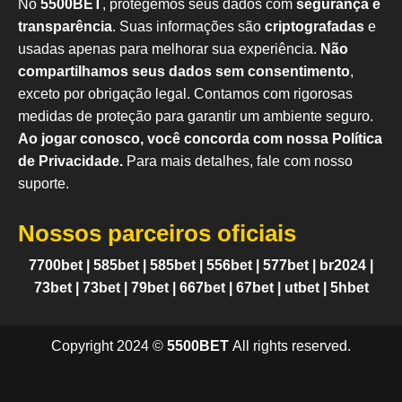
No
5500BET
, protegemos seus dados com
segurança e
transparência
. Suas informações são
criptografadas
e
usadas apenas para melhorar sua experiência.
Não
compartilhamos seus dados sem consentimento
,
exceto por obrigação legal. Contamos com rigorosas
medidas de proteção para garantir um ambiente seguro.
Ao jogar conosco, você concorda com nossa Política
de Privacidade.
Para mais detalhes, fale com nosso
suporte.
Nossos parceiros oficiais
7700bet
|
585bet
|
585bet
|
556bet
|
577bet
|
br2024
|
73bet
|
73bet
|
79bet
|
667bet
|
67bet
|
utbet
|
5hbet
Copyright 2024 ©
5500BET
All rights reserved.