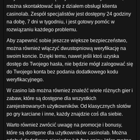
można skontaktować się z działem obsługi klienta
casinolab. Zespół specjalistów jest dostępny 24 godziny
na dobę, 7 dni w tygodniu, i jest gotowy pomóc w
rozwiązaniu każdego problemu.
Aby zapewnić sobie jeszcze większe bezpieczeństwo,
można również włączyć dwustopniową weryfikację na
swoim koncie. Dzięki temu, nawet jeśli ktoś uzyska
dostęp do Twojego hasła, nie będzie mógł zalogować się
do Twojego konta bez podania dodatkowego kodu
weryfikacyjnego.
W casino lab można również znaleźć wiele różnych gier i
zabaw, które są dostępne dla wszystkich
zarejestrowanych użytkowników. Od klasycznych slotów
po gry karciane i inne, każdy znajdzie coś dla siebie.
Warto również zwrócić uwagę na promocje i bonusy,
które są dostępne dla użytkowników casinolab. Można