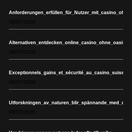
Anforderungen_erfüllen_für_Nutzer_mit_casino_ohne
08/07/2026
Alternativen_entdecken_online_casino_ohne_oasis_
08/07/2026
Exceptionnels_gains_et_sécurité_au_casino_suisse_e
08/07/2026
Utforskningen_av_naturen_blir_spännande_med_chic
08/07/2026