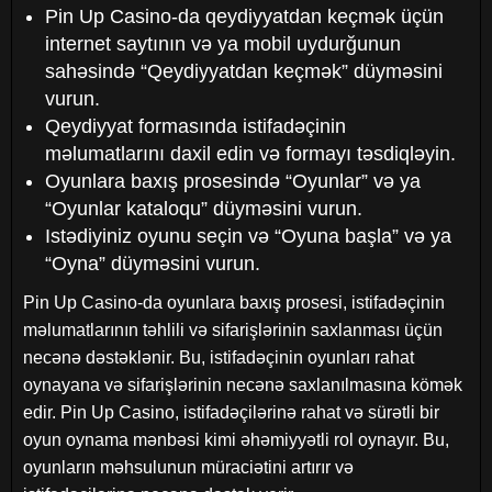
Pin Up Casino-da qeydiyyatdan keçmək üçün
internet saytının və ya mobil uydurğunun
sahəsində “Qeydiyyatdan keçmək” düyməsini
vurun.
Qeydiyyat formasında istifadəçinin
məlumatlarını daxil edin və formayı təsdiqləyin.
Oyunlara baxış prosesində “Oyunlar” və ya
“Oyunlar kataloqu” düyməsini vurun.
Istədiyiniz oyunu seçin və “Oyuna başla” və ya
“Oyna” düyməsini vurun.
Pin Up Casino-da oyunlara baxış prosesi, istifadəçinin
məlumatlarının təhlili və sifarişlərinin saxlanması üçün
necənə dəstəklənir. Bu, istifadəçinin oyunları rahat
oynayana və sifarişlərinin necənə saxlanılmasına kömək
edir. Pin Up Casino, istifadəçilərinə rahat və sürətli bir
oyun oynama mənbəsi kimi əhəmiyyətli rol oynayır. Bu,
oyunların məhsulunun müraciətini artırır və