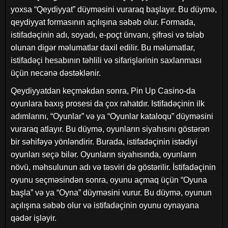
yoxsa “Qeydiyyat” düyməsini vuraraq başlayır. Bu düymə,
qeydiyyat formasının açılışına səbəb olur. Formada,
istifadəçinin adı, soyadı, e-poçt ünvanı, şifrəsi və tələb
olunan digər məlumatlar daxil edilir. Bu məlumatlar,
istifadəçi hesabının təhlili və sifarişlərinin saxlanması
üçün necənə dəstəklənir.
Qeydiyyatdan keçməkdan sonra, Pin Up Casino-da
oyunlara baxış prosesi da çox rahatdır. Istifadəçinin ilk
adımlarını, “Oyunlar” və ya “Oyunlar kataloqu” düyməsini
vuraraq atlayır. Bu düymə, oyunların siyahısını göstərən
bir səhifəyə yönləndirir. Burada, istifadəçinin istədiyi
oyunları seçə bilər. Oyunların siyahısında, oyunların
növü, məhsulunun adı və təsviri də göstərilir. İstifadəçinin
oyunu seçməsindən sonra, oyunu açmaq üçün “Oyuna
başla” və ya “Oyna” düyməsini vurur. Bu düymə, oyunun
açılışına səbəb olur və istifadəçinin oyunu oynayana
qədər işləyir.