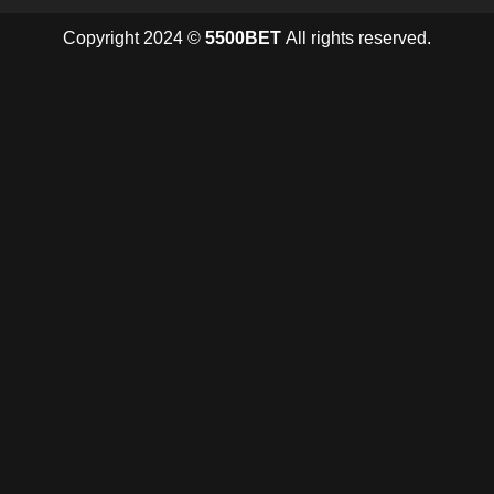
Copyright 2024 ©
5500BET
All rights reserved.