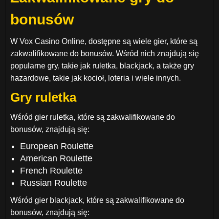
bonusów
W Vox Casino Online, dostępne są wiele gier, które są
zakwalifikowane do bonusów. Wśród nich znajdują się
popularne gry, takie jak ruletka, blackjack, a także gry
hazardowe, takie jak kocioł, loteria i wiele innych.
Gry ruletka
Wśród gier ruletka, które są zakwalifikowane do
bonusów, znajdują się:
European Roulette
American Roulette
French Roulette
Russian Roulette
Wśród gier blackjack, które są zakwalifikowane do
bonusów, znajdują się: