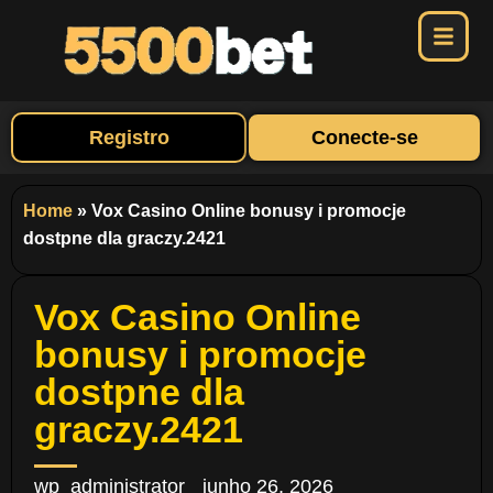
Registro
Conecte-se
Home
»
Vox Casino Online bonusy i promocje
dostpne dla graczy.2421
Vox Casino Online
bonusy i promocje
dostpne dla
graczy.2421
wp_administrator
junho 26, 2026